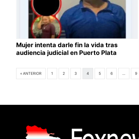
Mujer intenta darle fin la vida tras
audiencia judicial en Puerto Plata
« ANTERIOR
1
2
3
4
5
6
…
9