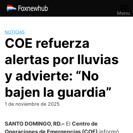
Saltar
al
Menu
contenido
NOTICIAS
COE refuerza
alertas por lluvias
y advierte: “No
bajen la guardia”
1 de noviembre de 2025
SANTO DOMINGO, RD.–
El
Centro de
Operaciones de Emergencias (COE)
informó