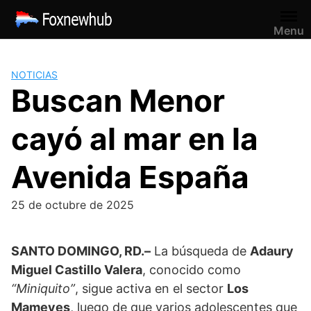
Saltar
al
Menu
contenido
NOTICIAS
Buscan Menor
cayó al mar en la
Avenida España
25 de octubre de 2025
SANTO DOMINGO, RD.–
La búsqueda de
Adaury
Miguel Castillo Valera
, conocido como
“Miniquito”
, sigue activa en el sector
Los
Mameyes
, luego de que varios adolescentes que