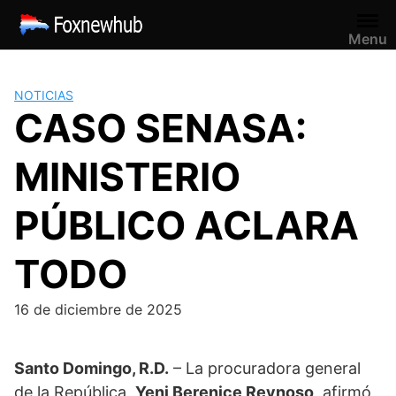
Saltar
al
Menu
contenido
NOTICIAS
CASO SENASA:
MINISTERIO
PÚBLICO ACLARA
TODO
16 de diciembre de 2025
Santo Domingo, R.D.
– La procuradora general
de la República,
Yeni Berenice Reynoso
, afirmó