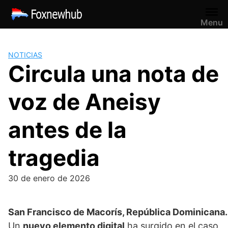
Saltar
al
Menu
contenido
NOTICIAS
Circula una nota de
voz de Aneisy
antes de la
tragedia
30 de enero de 2026
San Francisco de Macorís, República Dominicana.
Un
nuevo elemento digital
ha surgido en el caso