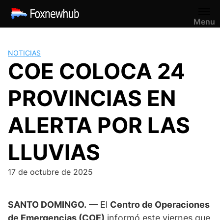
Saltar
al
Menu
contenido
NOTICIAS
COE COLOCA 24
PROVINCIAS EN
ALERTA POR LAS
LLUVIAS
17 de octubre de 2025
SANTO DOMINGO.
— El
Centro de Operaciones
de Emergencias (COE)
informó este viernes que