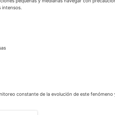
iones pequeñas y medianas navegar con precaución c
s intensos.
sas
nitoreo constante de la evolución de este fenómeno 