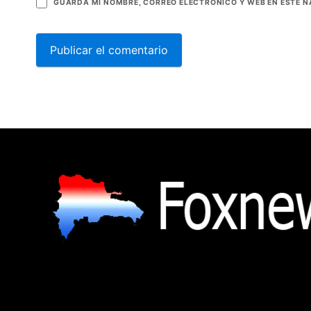
GUARDA MI NOMBRE, CORREO ELECTRÓNICO Y WEB EN ESTE 