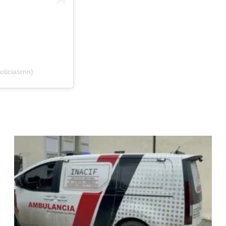
ticiasrnn)