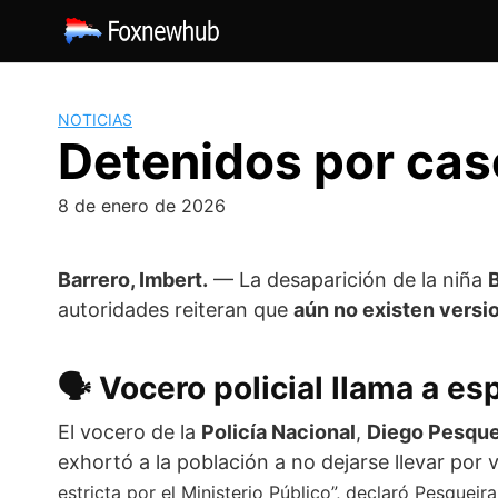
Saltar
al
contenido
NOTICIAS
Detenidos por cas
8 de enero de 2026
Barrero,
Imbert
.
— La desaparición de la niña
autoridades reiteran que
aún no existen versi
🗣️
Vocero policial llama a es
El vocero de la
Policía Nacional
,
Diego Pesque
exhortó a la población a no dejarse llevar por 
estricta por el Ministerio Público”, declaró Pesqueir