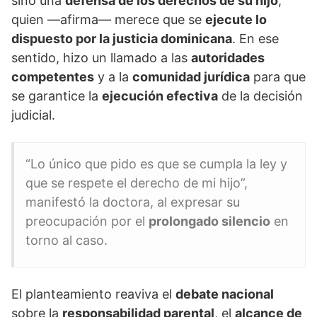
sino una
defensa de los derechos de su hijo
,
quien —afirma— merece que se
ejecute lo
dispuesto por la justicia dominicana
. En ese
sentido, hizo un llamado a las
autoridades
competentes
y a la
comunidad jurídica
para que
se garantice la
ejecución efectiva
de la decisión
judicial.
“Lo único que pido es que se cumpla la ley y
que se respete el derecho de mi hijo”,
manifestó la doctora, al expresar su
preocupación por el
prolongado silencio
en
torno al caso.
El planteamiento reaviva el
debate nacional
sobre la
responsabilidad parental
, el
alcance de