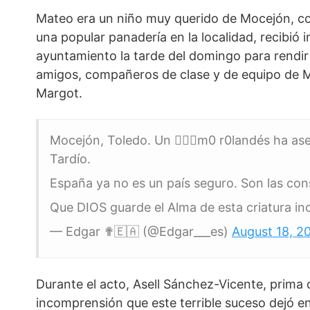
Mateo era un niño muy querido de Mocejón, cono
una popular panadería en la localidad, recibió
ayuntamiento la tarde del domingo para rendir
amigos, compañeros de clase y de equipo de M
Margot.
Mocejón, Toledo. Un 🧔🏾‍♂️m0 r0landés ha as
Tardío.
España ya no es un país seguro. Son las co
Que DIOS guarde el Alma de esta criatura i
— Edgar ✟🇪🇦 (@Edgar___es)
August 18, 2
Durante el acto, Asell Sánchez-Vicente, prima d
incomprensión que este terrible suceso dejó 