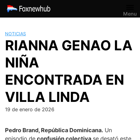
Saltar
al
Menu
contenido
NOTICIAS
RIANNA GENAO LA
NIÑA
ENCONTRADA EN
VILLA LINDA
19 de enero de 2026
Pedro Brand, República Dominicana.
Un
episodio de
confusión colectiva
se desató este