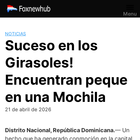
Saltar
al
Menu
contenido
NOTICIAS
Suceso en los
Girasoles!
Encuentran peque
en una Mochila
21 de abril de 2026
Distrito Nacional, República Dominicana.
— Un
hecho que ha generado conmoción en la capital