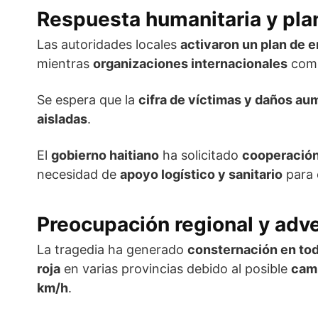
Respuesta humanitaria y pla
Las autoridades locales
activaron un plan de 
mientras
organizaciones internacionales
comi
Se espera que la
cifra de víctimas y daños au
aisladas
.
El
gobierno haitiano
ha solicitado
cooperación
necesidad de
apoyo logístico y sanitario
para e
Preocupación regional y adv
La tragedia ha generado
consternación en tod
roja
en varias provincias debido al posible
camb
km/h
.