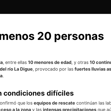
l menos 20 personas
da
, entre ellas
10 menores de edad
, y otras
10 contin
el río La Digue
, provocado por las
fuertes lluvias 
na
.
 condiciones difíciles
confirmó que los
equipos de rescate
continúan las l
acceso a la zona
y las
intensas precipitaciones
que aú