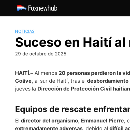
Saltar
al
contenido
NOTICIAS
Suceso en Haití a
29 de octubre de 2025
HAITÍ.–
Al menos
20 personas perdieron la vi
Goâve
, al sur de Haití, tras el
desbordamiento d
jueves la
Dirección de Protección Civil haitia
Equipos de rescate enfrentan
El
director del organismo
,
Emmanuel Pierre
, 
extremadamente adversas
, debido al
difícil 