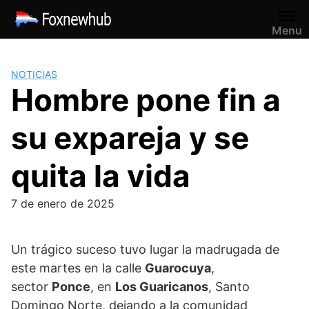
Saltar
al
Menu
contenido
NOTICIAS
Hombre pone fin a
su expareja y se
quita la vida
7 de enero de 2025
Un trágico suceso tuvo lugar la madrugada de
este martes en la calle
Guarocuya
,
sector
Ponce
, en
Los Guaricanos
, Santo
Domingo Norte, dejando a la comunidad