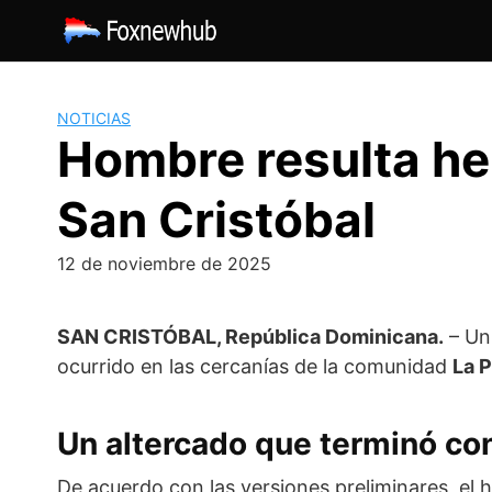
Saltar
al
contenido
NOTICIAS
Hombre resulta her
San Cristóbal
12 de noviembre de 2025
SAN CRISTÓBAL, República Dominicana.
– Un
ocurrido en las cercanías de la comunidad
La P
Un altercado que terminó co
De acuerdo con las versiones preliminares, el 