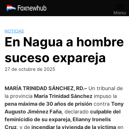
Saltar
al
Menu
contenido
NOTICIAS
En Nagua a hombre
suceso expareja
27 de octubre de 2025
MARÍA TRINIDAD SÁNCHEZ, RD.–
Un tribunal de
la provincia
María Trinidad Sánchez
impuso la
pena máxima de 30 años de prisión
contra
Tony
Augusto Jiménez Faña
, declarado
culpable del
feminicidio de su expareja, Elianny Ironelis
Cruz
, y de
incendiar la vivienda de la víctima
en