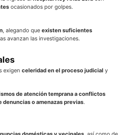
ntes
ocasionados por golpes.
n
, alegando que
existen suficientes
as avanzan las investigaciones.
ales
es exigen
celeridad en el proceso judicial
y
ismos de atención temprana a conflictos
e denuncias o amenazas previas
.
enuncias domésticas y vecinales
, así como de