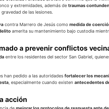
tronco y extremidades, además de
traumas contunde
 gravedad de las lesiones.
va
contra Marrero de Jesús como
medida de coerció
delito
amerita su mantenimiento bajo custodia mientr
amado a prevenir conflictos vecin
da
entre los residentes del sector San Gabriel, quien
es han pedido a las autoridades
fortalecer los mecan
esta
, especialmente cuando existen
antecedentes d
la acción
encia de
mejorar los protocolos de respuesta ante d