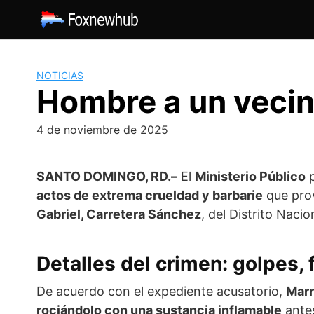
Saltar
al
contenido
NOTICIAS
Hombre a un vecino
4 de noviembre de 2025
SANTO DOMINGO, RD.–
El
Ministerio Público
p
actos de extrema crueldad y barbarie
que pro
Gabriel, Carretera Sánchez
, del Distrito Nacio
Detalles del crimen: golpes, 
De acuerdo con el expediente acusatorio,
Marr
rociándolo con una sustancia inflamable
ante