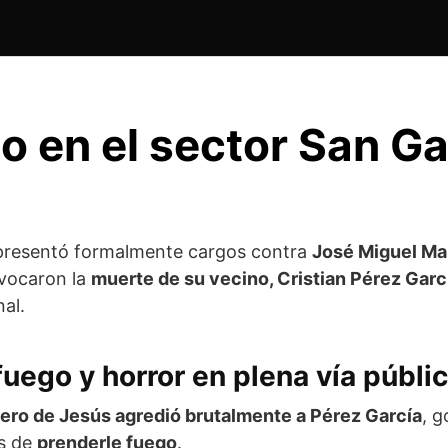
 en el sector San Ga
resentó formalmente cargos contra
José Miguel Ma
vocaron la
muerte de su vecino, Cristian Pérez Garc
nal.
fuego y horror en plena vía públi
ero de Jesús agredió brutalmente a Pérez García
, 
s de
prenderle fuego
.