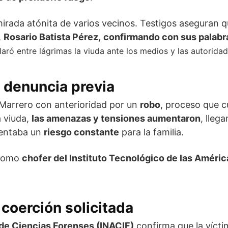
 mirada atónita de varios vecinos. Testigos aseguran 
,
Rosario Batista Pérez
,
confirmando con sus palabr
ró entre lágrimas la viuda ante los medios y las autoridade
 denuncia previa
 Marrero con anterioridad por un
robo
, proceso que c
a viuda,
las amenazas y tensiones aumentaron
, lleg
sentaba un
riesgo constante
para la familia.
 como
chofer del Instituto Tecnológico de las Améric
coerción solicitada
 de Ciencias Forenses (INACIF)
confirma que la vícti