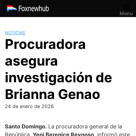
Saltar
al
Menu
contenido
NOTICIAS
Procuradora
asegura
investigación de
Brianna Genao
24 de enero de 2026
Santo Domingo.
La procuradora general de la
República,
Yeni Berenice Reynoso
, informó este