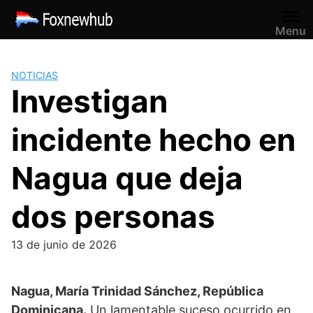
Saltar
al
Menu
contenido
NOTICIAS
Investigan
incidente hecho en
Nagua que deja
dos personas
13 de junio de 2026
Nagua, María Trinidad Sánchez, República
Dominicana.
Un lamentable suceso ocurrido en