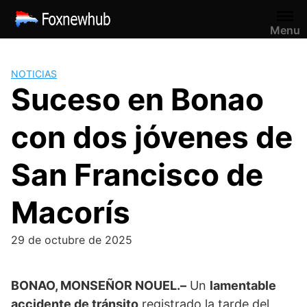
Saltar
al
Menu
contenido
NOTICIAS
Suceso en Bonao
con dos jóvenes de
San Francisco de
Macorís
29 de octubre de 2025
BONAO, MONSEÑOR NOUEL.–
Un
lamentable
accidente de tránsito
registrado la tarde del