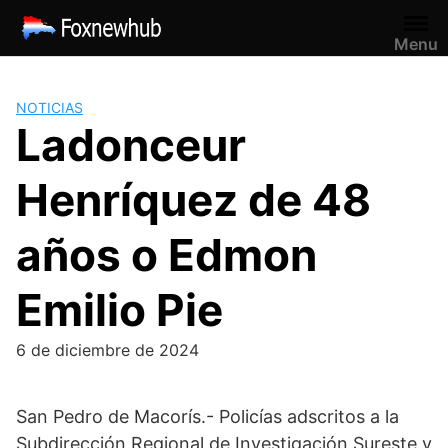
Saltar
al
Menu
contenido
NOTICIAS
Ladonceur
Henríquez de 48
años o Edmon
Emilio Pie
6 de diciembre de 2024
San Pedro de Macorís.- Policías adscritos a la
Subdirección Regional de Investigación Sureste y