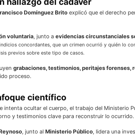
n hallazgo del cadáver
rancisco Domínguez Brito
explicó que el derecho p
ón voluntaria
, junto a
evidencias circunstanciales s
ndicios concordantes, que un crimen ocurrió y quién lo com
lisis previos sobre este tipo de casos.
cluyen
grabaciones, testimonios, peritajes forenses,
bido proceso.
nfoque científico
intenta ocultar el cuerpo, el trabajo del Ministerio 
orno y testimonios clave para reconstruir lo ocurrido.
 Reynoso
, junto al
Ministerio Público
, lidera una inv