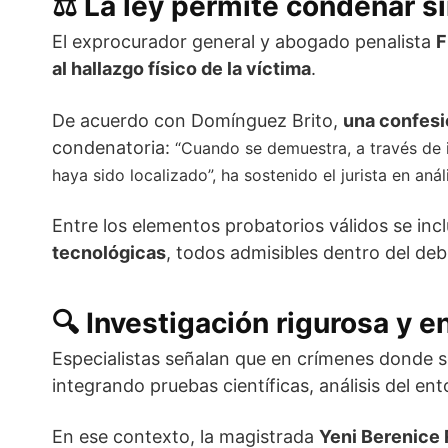
⚖️
La ley permite condenar si
El exprocurador general y abogado penalista
F
al hallazgo físico de la víctima
.
De acuerdo con Domínguez Brito,
una confesi
condenatoria:
“Cuando se demuestra, a través de i
haya sido localizado”, ha sostenido el jurista en aná
Entre los elementos probatorios válidos se in
tecnológicas
, todos admisibles dentro del de
🔍
Investigación rigurosa y e
Especialistas señalan que en crímenes donde se 
integrando pruebas científicas, análisis del ent
En ese contexto, la magistrada
Yeni Berenice