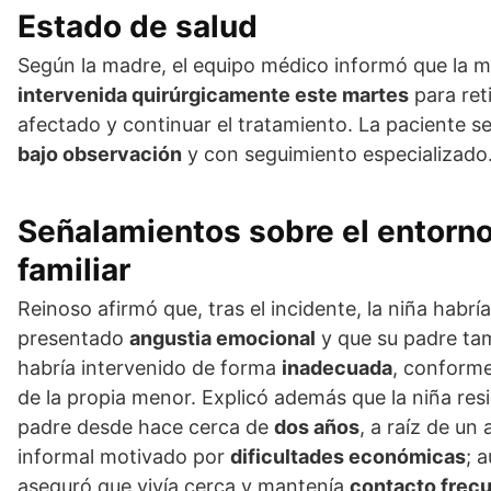
Estado de salud
Según la madre, el equipo médico informó que la 
intervenida quirúrgicamente este martes
para reti
afectado y continuar el tratamiento. La paciente s
bajo observación
y con seguimiento especializado
Señalamientos sobre el entorn
familiar
Reinoso afirmó que, tras el incidente, la niña habría
presentado
angustia emocional
y que su padre ta
habría intervenido de forma
inadecuada
, conforme
de la propia menor. Explicó además que la niña res
padre desde hace cerca de
dos años
, a raíz de un
informal motivado por
dificultades económicas
; a
aseguró que vivía cerca y mantenía
contacto frec