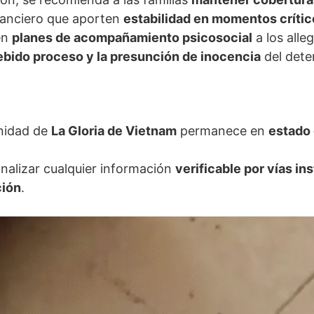
nanciero que aporten
estabilidad en momentos crític
 en
planes de acompañamiento psicosocial
a los alle
ebido proceso y la presunción de inocencia
del dete
unidad de
La Gloria de Vietnam
permanece en
estado 
analizar cualquier información
verificable por vías in
ción
.