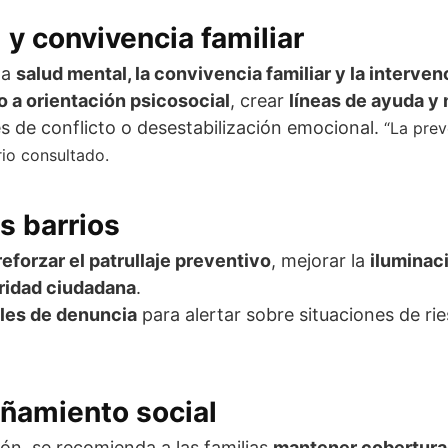
 y convivencia familiar
la
salud mental, la convivencia familiar y la interve
o a orientación psicosocial
, crear
líneas de ayuda y
s de conflicto o desestabilización emocional.
“La prev
io consultado.
s barrios
reforzar el patrullaje preventivo
, mejorar la
iluminac
ridad ciudadana
.
nales de denuncia
para alertar sobre situaciones de rie
añamiento social
ón, se recomienda a las familias
mantener coberturas