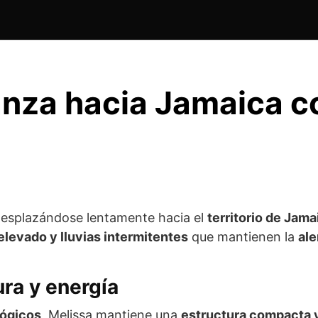
anza hacia Jamaica c
esplazándose lentamente hacia el
territorio de Jama
 elevado y lluvias intermitentes
que mantienen la
ale
ra y energía
lógicos
, Melissa mantiene una
estructura compacta y