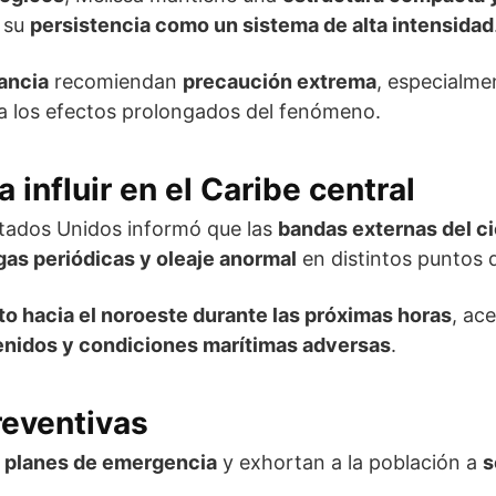
n su
persistencia como un sistema de alta intensidad
ancia
recomiendan
precaución extrema
, especialm
 a los efectos prolongados del fenómeno.
influir en el Caribe central
tados Unidos informó que las
bandas externas del c
agas periódicas y oleaje anormal
en distintos puntos d
o hacia el noroeste durante las próximas horas
, ac
enidos y condiciones marítimas adversas
.
reventivas
s planes de emergencia
y exhortan a la población a
s