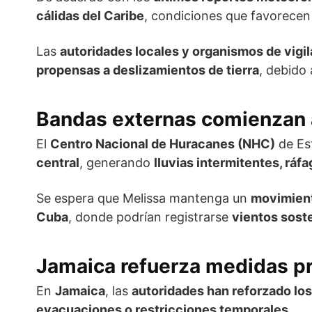
cálidas del Caribe
, condiciones que favorece
Las
autoridades locales y organismos de vigil
propensas a deslizamientos de tierra
, debido
Bandas externas comienzan a 
El
Centro Nacional de Huracanes (NHC)
de Es
central
, generando
lluvias intermitentes, ráf
Se espera que Melissa mantenga un
movimient
Cuba
, donde podrían registrarse
vientos sost
Jamaica refuerza medidas p
En
Jamaica
, las
autoridades han reforzado lo
evacuaciones o restricciones temporales
.