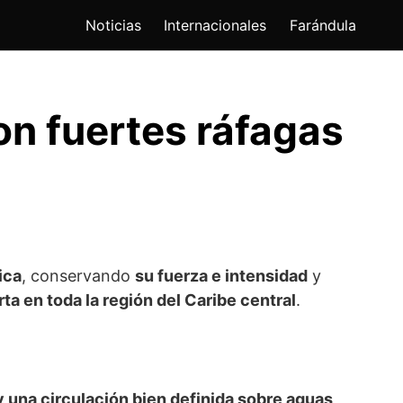
Noticias
Internacionales
Farándula
on fuertes ráfagas
ica
, conservando
su fuerza e intensidad
y
rta en toda la región del Caribe central
.
 una circulación bien definida sobre aguas