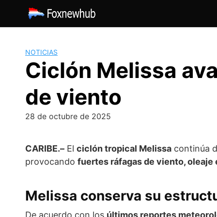
Saltar
al
contenido
NOTICIAS
Ciclón Melissa av
de viento
28 de octubre de 2025
CARIBE.–
El
ciclón tropical Melissa
continúa d
provocando
fuertes ráfagas de viento, oleaje
Melissa conserva su estructu
De acuerdo con los
últimos reportes meteoro