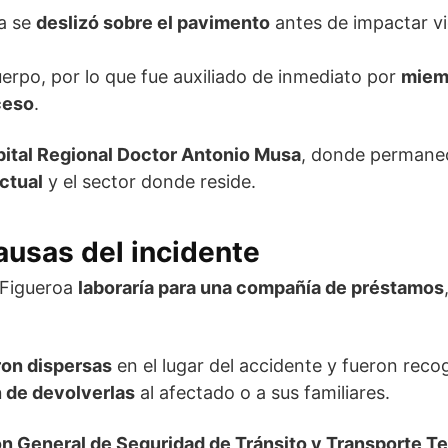
oa se
deslizó sobre el pavimento
antes de impactar v
erpo, por lo que fue auxiliado de inmediato por
miemb
ceso
.
ital Regional Doctor Antonio Musa
, donde permanec
ctual
y el sector donde reside.
ausas del incidente
 Figueroa
laboraría para una compañía de préstamos
on dispersas
en el lugar del accidente y fueron rec
 de devolverlas
al afectado o a sus familiares.
ón General de Seguridad de Tránsito y Transporte T