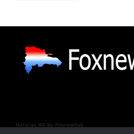
Noticias RD By Foxnewhub