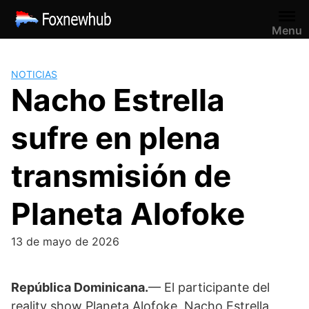
Saltar
al
Menu
contenido
NOTICIAS
Nacho Estrella
sufre en plena
transmisión de
Planeta Alofoke
13 de mayo de 2026
República Dominicana.
— El participante del
reality show
Planeta Alofoke
,
Nacho Estrella
,