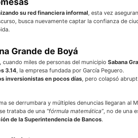
romesas
izando su red financiera informal
, esta vez asegur
iscurso, busca nuevamente captar la confianza de ci
ida.
ana Grande de Boyá
, cuando miles de personas del municipio
Sabana Gr
s 3.14
, la empresa fundada por García Peguero.
los inversionistas en pocos días
, pero colapsó abrup
a se derrumbara y múltiples denuncias llegaran al Mini
se trataba de una
“fórmula matemática”
, no de una e
ación de la Superintendencia de Bancos
.