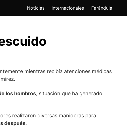
Noticias
Internacionales
Farándula
descuido
ientemente mientras recibía atenciones médicas
amírez.
 de los hombros
, situación que ha generado
ctores realizaron diversas maniobras para
as después
.