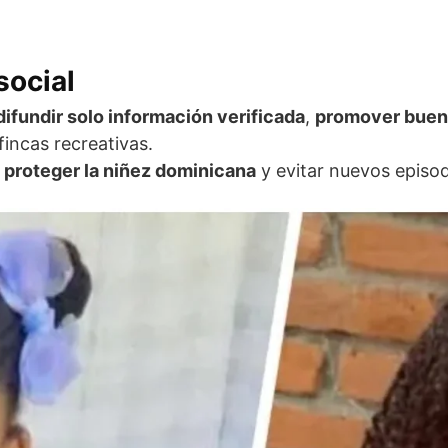
social
difundir solo información verificada
,
promover buena
fincas recreativas.
a
proteger la niñez dominicana
y evitar nuevos episod