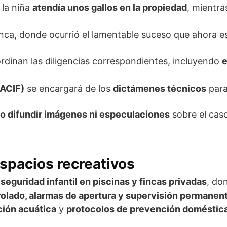
 la niña
atendía unos gallos en la propiedad
, mientr
inca, donde ocurrió el lamentable suceso que ahora es
rdinan las diligencias correspondientes, incluyendo
e
NACIF)
se encargará de los
dictámenes técnicos
para
o difundir imágenes ni especulaciones
sobre el caso
spacios recreativos
a
seguridad infantil en piscinas y fincas privadas
, do
rolado, alarmas de apertura y supervisión permanen
ción acuática
y
protocolos de prevención doméstic