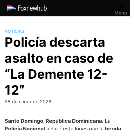
Saltar
al
Menu
contenido
NOTICIAS
Policía descarta
asalto en caso de
“La Demente 12-
12”
28 de enero de 2026
Santo Domingo, República Dominicana.
La
Policía Nacional
aclaró este lunes que la
herida