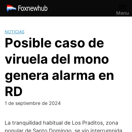
Saltar
al
Menu
contenido
NOTICIAS
Posible caso de
viruela del mono
genera alarma en
RD
1 de septiembre de 2024
La tranquilidad habitual de Los Praditos, zona
popular de Santo Domingo, se vio interrumpida