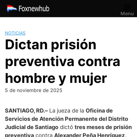
Saltar
al
Menu
contenido
NOTICIAS
Dictan prisión
preventiva contra
hombre y mujer
5 de noviembre de 2025
SANTIAGO, RD.–
La jueza de la
Oficina de
Servicios de Atención Permanente del Distrito
Judicial de Santiago
dictó
tres meses de prisión
preventiva
contra
Alexander Peña Henríquez
,