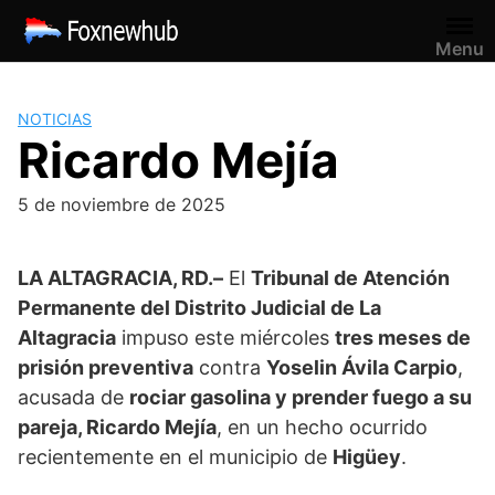
Saltar
al
Menu
contenido
NOTICIAS
Ricardo Mejía
5 de noviembre de 2025
LA ALTAGRACIA, RD.–
El
Tribunal de Atención
Permanente del Distrito Judicial de La
Altagracia
impuso este miércoles
tres meses de
prisión preventiva
contra
Yoselin Ávila Carpio
,
acusada de
rociar gasolina y prender fuego a su
pareja, Ricardo Mejía
, en un hecho ocurrido
recientemente en el municipio de
Higüey
.