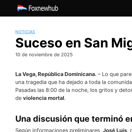
Saltar
al
contenido
NOTICIAS
Suceso en San Mig
10 de noviembre de 2025
La Vega, República Dominicana.
– Lo que pare
una tragedia que ha dejado a toda la comunidad
Pasadas las 8:00 de la noche, los gritos y det
de
violencia mortal
.
Una discusión que terminó e
Según informaciones preliminares,
José Luis
,