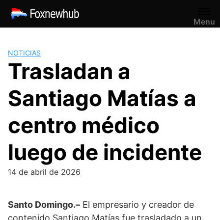
Saltar
al
Menu
contenido
NOTICIAS
Trasladan a
Santiago Matías a
centro médico
luego de incidente
14 de abril de 2026
Santo Domingo.–
El empresario y creador de
contenido
Santiago Matías
fue trasladado a un