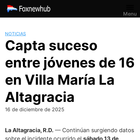
Saltar
al
Menu
contenido
NOTICIAS
Capta suceso
entre jóvenes de 16
en Villa María La
Altagracia
16 de diciembre de 2025
La Altagracia, R.D.
— Continúan surgiendo datos
sobre el incidente ocurrido el
sábado 13 de