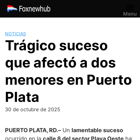
Saltar
al
Menu
contenido
NOTICIAS
Trágico suceso
que afectó a dos
menores en Puerto
Plata
30 de octubre de 2025
PUERTO PLATA, RD.–
Un
lamentable suceso
ocurrido en la
calle 8 del sector Playa Oeste
ha