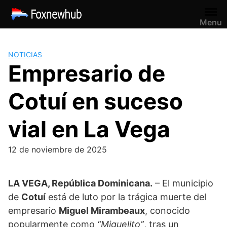
Saltar
al
Menu
contenido
NOTICIAS
Empresario de
Cotuí en suceso
vial en La Vega
12 de noviembre de 2025
LA VEGA, República Dominicana.
– El municipio
de
Cotuí
está de luto por la trágica muerte del
empresario
Miguel Mirambeaux
, conocido
popularmente como
“Miguelito”
, tras un