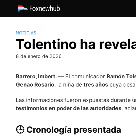
Saltar
al
contenido
NOTICIAS
Tolentino ha revel
8 de enero de 2026
Barrero,
Imbert
.
— El comunicador
Ramón Tol
Genao Rosario
, la niña de
tres años
cuya desap
Las informaciones fueron expuestas durante un
testimonios en poder de las autoridades
, acl
🕒
Cronología presentada