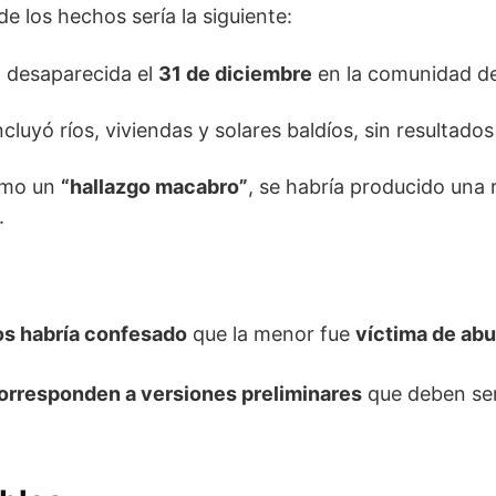
e los hechos sería la siguiente:
 desaparecida el
31 de diciembre
en la comunidad de
luyó ríos, viviendas y solares baldíos, sin resultado
como un
“hallazgo macabro”
, se habría producido una r
.
os habría confesado
que la menor fue
víctima de ab
orresponden a versiones preliminares
que deben se