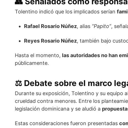
👥
Señalados como responsa
Tolentino indicó que los implicados serían
fami
Rafael Rosario Núñez
, alias
“Papito”
, seña
Reyes Rosario Núñez
, también bajo custod
Hasta el momento,
las autoridades no han emi
públicamente.
⚖️
Debate sobre el marco leg
Durante su exposición, Tolentino y su equipo 
crueldad contra menores. Entre los planteami
legislación dominicana y se aludió a
propuesta
Estas consideraciones fueron presentadas
com