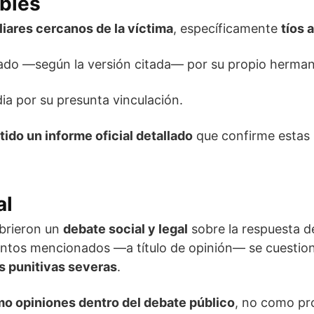
bles
liares cercanos de la víctima
, específicamente
tíos 
lado —según la versión citada— por su propio herman
ia por su presunta vinculación.
tido un informe oficial detallado
que confirme estas 
al
abrieron un
debate social y legal
sobre la respuesta d
entos mencionados —a título de opinión— se cuestion
s punitivas severas
.
o opiniones dentro del debate público
, no como pro