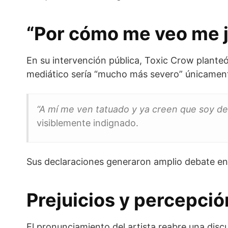
“Por cómo me veo me j
En su intervención pública, Toxic Crow planteó u
mediático sería “mucho más severo” únicament
“A mí me ven tatuado y ya creen que soy del
visiblemente indignado.
Sus declaraciones generaron amplio debate en 
Prejuicios y percepció
El pronunciamiento del artista reabre una discu