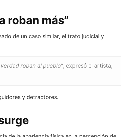
ta roban más”
do de un caso similar, el trato judicial y
 verdad roban al pueblo”
, expresó el artista,
guidores y detractores.
esurge
ia de la apariencia física en la percepción de