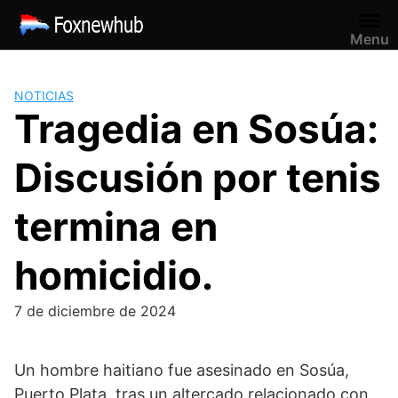
Saltar
al
Menu
contenido
NOTICIAS
Tragedia en Sosúa:
Discusión por tenis
termina en
homicidio.
7 de diciembre de 2024
Un hombre haitiano fue asesinado en Sosúa,
Puerto Plata, tras un altercado relacionado con