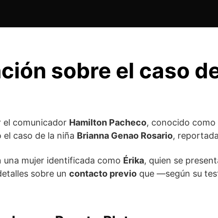
nción sobre el caso d
r el comunicador
Hamilton Pacheco
, conocido como
o el caso de la niña
Brianna Genao Rosario
, reportad
n una mujer identificada como
Érika
, quien se prese
 detalles sobre un
contacto previo
que —según su test