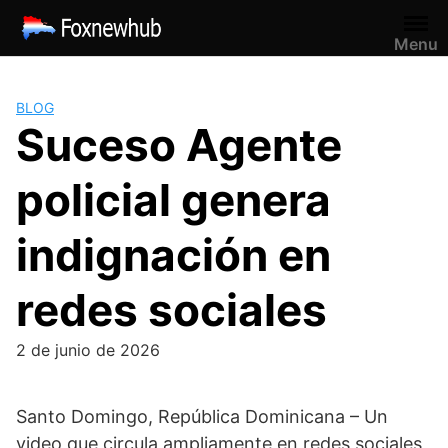
Saltar
al
Menu
contenido
BLOG
Suceso Agente
policial genera
indignación en
redes sociales
2 de junio de 2026
Santo Domingo, República Dominicana – Un
video que circula ampliamente en redes sociales