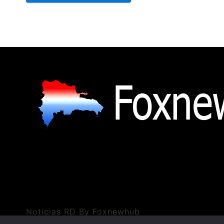
Noticias RD By Foxnewhub